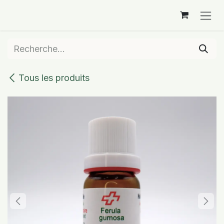
Se rendre au contenu
Tous les produits