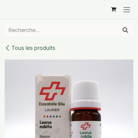
Se rendre au contenu
Tous les produits